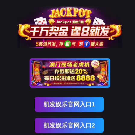
球友(中国)qy
Select Language
▼
0
English